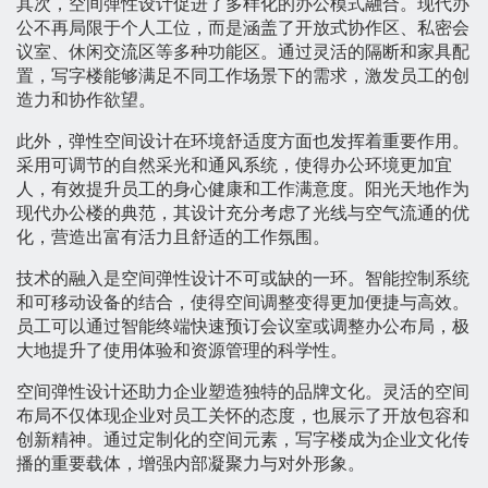
其次，空间弹性设计促进了多样化的办公模式融合。现代办
公不再局限于个人工位，而是涵盖了开放式协作区、私密会
议室、休闲交流区等多种功能区。通过灵活的隔断和家具配
置，写字楼能够满足不同工作场景下的需求，激发员工的创
造力和协作欲望。
此外，弹性空间设计在环境舒适度方面也发挥着重要作用。
采用可调节的自然采光和通风系统，使得办公环境更加宜
人，有效提升员工的身心健康和工作满意度。阳光天地作为
现代办公楼的典范，其设计充分考虑了光线与空气流通的优
化，营造出富有活力且舒适的工作氛围。
技术的融入是空间弹性设计不可或缺的一环。智能控制系统
和可移动设备的结合，使得空间调整变得更加便捷与高效。
员工可以通过智能终端快速预订会议室或调整办公布局，极
大地提升了使用体验和资源管理的科学性。
空间弹性设计还助力企业塑造独特的品牌文化。灵活的空间
布局不仅体现企业对员工关怀的态度，也展示了开放包容和
创新精神。通过定制化的空间元素，写字楼成为企业文化传
播的重要载体，增强内部凝聚力与对外形象。